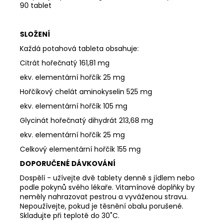
90 tablet
SLOŽENÍ
Každá potahová tableta obsahuje:
Citrát hořečnatý 161,81 mg
ekv. elementární hořčík 25 mg
Hořčíkový chelát aminokyselin 525 mg
ekv. elementární hořčík 105 mg
Glycinát hořečnatý dihydrát 213,68 mg
ekv. elementární hořčík 25 mg
Celkový elementární hořčík 155 mg
DOPORUČENÉ DÁVKOVÁNÍ
Dospělí - užívejte dvě tablety denně s jídlem nebo
podle pokynů svého lékaře.
Vitamínové doplňky by
neměly nahrazovat pestrou a vyváženou stravu.
Nepoužívejte, pokud je těsnění obalu porušené.
Skladujte při teplotě do 30˚C.