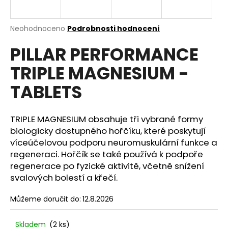
a
j
Průměrné
Neohodnoceno
Podrobnosti hodnocení
í
hodnocení
PILLAR PERFORMANCE
produktu
t
je
?
TRIPLE MAGNESIUM -
0,0
z
TABLETS
5
hvězdiček.
TRIPLE MAGNESIUM obsahuje tři vybrané formy
HLEDAT
biologicky dostupného hořčíku, které poskytují
víceúčelovou podporu neuromuskulární funkce a
regeneraci. Hořčík se také používá k podpoře
D
regenerace po fyzické aktivitě, včetně snížení
o
svalových bolestí a křečí.
p
o
Můžeme doručit do:
12.8.2026
r
u
Skladem
(2 ks)