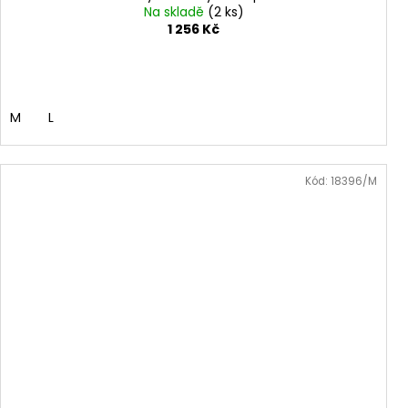
Na skladě
(2 ks)
1 256 Kč
M
L
Kód:
18396/M