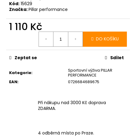
č
Kód:
15629
u
Značka:
Pillar performance
j
e
1 110 Kč
m
Měrná
e
cena:
DO KOŠÍKU
BOTY
CRAFT
Zeptat se
Sdílet
PURE
TRAIL
Sportovní výživa PILLAR
PRO
Kategorie
:
PERFORMANCE
-
EAN
:
0726684689675
ČERVENÁ
3
290
Kč
Při nákupu nad 3000 Kč doprava
ZDARMA.
4 odběrná místa po Praze.