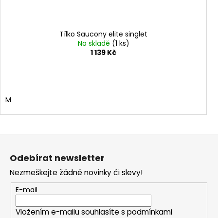
Tílko Saucony elite singlet
Na skladě
(1 ks)
1 139 Kč
M
Z
á
Odebírat newsletter
p
Nezmeškejte žádné novinky či slevy!
a
t
E-mail
í
Vložením e-mailu souhlasíte s
podmínkami