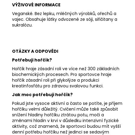
VÝŽIVOVÉ INFORMACE
Veganské. Bez lepku, mléčných výrobků, ořechů a
vajec. Obsahuje látky odvozené ze sóji, siřičitany a
sukralózu.
OTÁZKY A ODPOVĚDI
Potřebuji hořčík?
Hořčík hraje zásadní roli ve více než 300 základních
biochemických procesech. Pro sportovce hraje
hořčík zásadní roli při glykolýze a produkci
kreatinfosfátu pro zdravou svalovou funkci.
Jak moc potřebuji hořčík?
Pokud jste vysoce aktivní a často se potíte, je příjem
hořčíku velmi důležitý.
Cvičení může také způsobit
snížení hladiny hořčíku ztrátou potu, moči a
změnami hladin v krvi v důsledku intenzivní fyzické
aktivity, což znamená, že sportovci budou mít vyšší
denní potřebu hořčíku než jedinci se sedavým