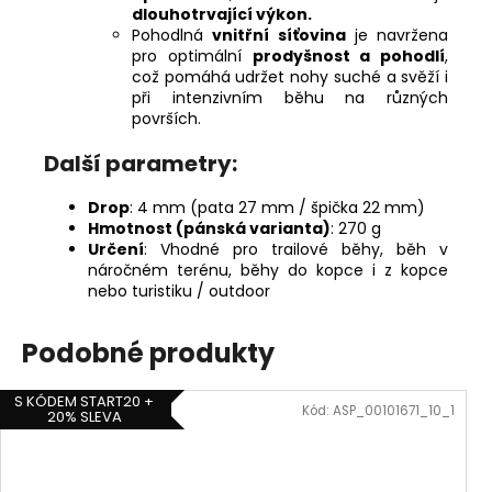
dlouhotrvající výkon.
Pohodlná
vnitřní síťovina
je navržena
pro optimální
prodyšnost a pohodlí
,
což pomáhá udržet nohy suché a svěží i
při intenzivním běhu na různých
površích.
Další parametry:
Drop
: 4 mm (pata 27 mm / špička 22 mm)
Hmotnost (pánská varianta)
: 270 g
Určení
: Vhodné pro trailové běhy, běh v
náročném terénu, běhy do kopce i z kopce
nebo turistiku / outdoor
Podobné produkty
S KÓDEM START20 +
Kód:
ASP_00101671_10_1
20% SLEVA