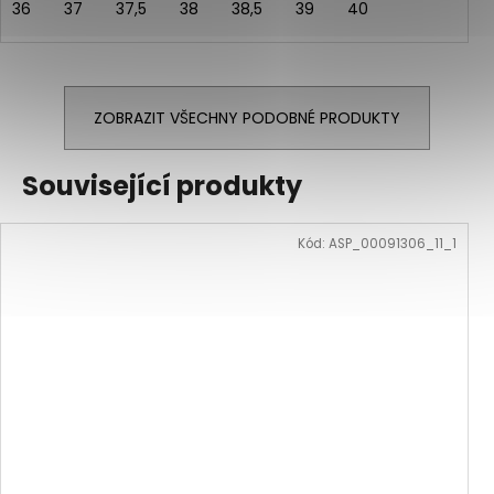
36
37
37,5
38
38,5
39
40
ZOBRAZIT VŠECHNY PODOBNÉ PRODUKTY
Související produkty
Kód:
ASP_00091306_11_1