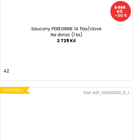
3 899
KČ
–30 %
Saucony PEREGRINE 14 flax/clove
Na dotaz
(1 ks)
2 729 Kč
42
VÝPRODEJ
Kód:
ASP_00090324_6_1