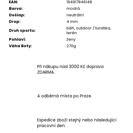
EAN
:
194917846148
Barva
:
modrá
Došlap
:
neutrální
Drop
:
4 mm
běh, outdoor / turistika,
Druh sportu
:
terén
Pohlaví
:
ženy
Váha Boty
:
270g
Při nákupu nad 3000 Kč doprava
ZDARMA.
4 odběrná místa po Praze.
Expedice zboží stejný nebo následující
pracovní den.