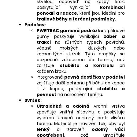
skvělou odpověď na každý krok,
poskytující vynikající
kombinaci
pohodlí a reakce
, které jsou ideální pro
trailové běhy a terénní podmínky.
Podešev:
PWRTRAC gumová podrážka
z přilnavé
gumy poskytuje vynikající
záběr a
trakci
na různých typech povrchů,
včetně mokrých, kluzkých nebo
kamenitých stezek. Tyto drapáky se
bezpečně zakousnou do terénu, což
zajišťuje
stabilitu a kontrolu
při
každém kroku.
Integrovaná
pevná destička v podešvi
zajišťuje další ochranu při běhu do kopce
i z kopce, poskytující
stabilitu a
pevnost
na náročném terénu.
Svršek:
Ultralehká a odolná
vrchní vrstva
zpevňuje vnitřní síťovinu a poskytuje
vysokou úroveň ochrany proti vlivům
terénu. Materiál je navržen tak, aby byl
lehký
a zároveň
odolný vůči
opotřebení
, což umožňuje