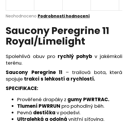
a
j
Průměrné
Neohodnoceno
Podrobnosti hodnocení
í
hodnocení
Saucony Peregrine 11
produktu
t
je
?
Royal/Limelight
0,0
z
5
hvězdiček.
Spolehlivá obuv pro
rychlý pohyb
v jakémkoli
terénu.
HLEDAT
Saucony Peregrine 11
– trailová bota, která
spojuje
trakci s lehkostí a rychlostí.
SPECIFIKACE:
D
o
Prověřené drapáky z
gumy PWRTRAC.
p
Tlumení PWRRUN
pro pohodlný běh.
o
Pevná
destička
v podešvi.
r
Ultralehká a odolná
vnitřní síťovina.
u