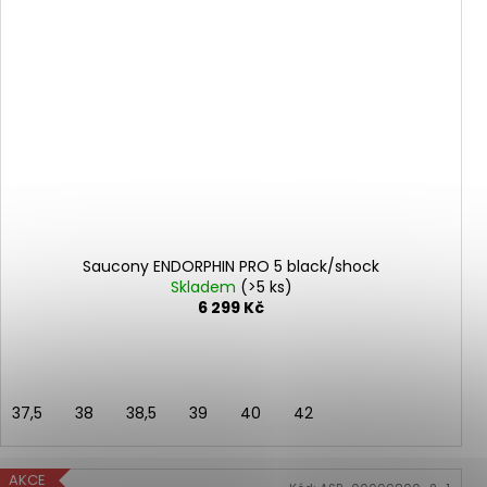
Saucony ENDORPHIN PRO 5 black/shock
Skladem
(>5 ks)
6 299 Kč
37,5
38
38,5
39
40
42
AKCE