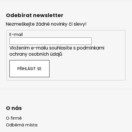
Z
á
Odebírat newsletter
p
Nezmeškejte žádné novinky či slevy!
a
t
E-mail
í
Vložením e-mailu souhlasíte s
podmínkami
ochrany osobních údajů
PŘIHLÁSIT SE
O nás
O firmě
Odběrná místa