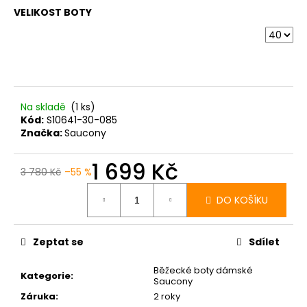
č
VELIKOST BOTY
u
j
e
m
e
Na skladě
(1 ks)
BOTY
Kód:
S10641-30-085
CRAFT
Značka:
Saucony
ENDURANCE
3
1 699 Kč
-
3 780 Kč
–55 %
BÍLÁ
Měrná
cena:
3
DO KOŠÍKU
990
Kč
Zeptat se
Sdílet
Běžecké boty dámské
Kategorie
:
Saucony
Záruka
:
2 roky