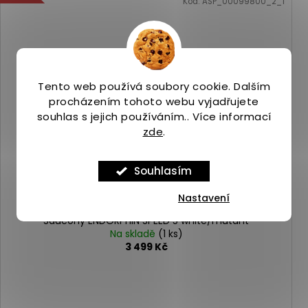
Kód:
ASP_00099800_2_1
Tento web používá soubory cookie. Dalším
procházením tohoto webu vyjadřujete
souhlas s jejich používáním.. Více informací
zde
.
Souhlasím
4 999
KČ
–30 %
Nastavení
Saucony ENDORPHIN SPEED 5 white/mutant
Na skladě
(1 ks)
3 499 Kč