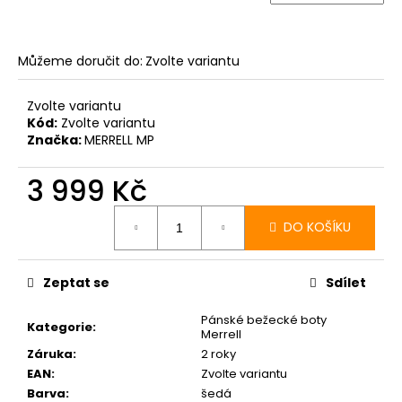
Můžeme doručit do:
Zvolte variantu
Zvolte variantu
Kód:
Zvolte variantu
Značka:
MERRELL MP
3 999 Kč
Měrná
cena:
DO KOŠÍKU
Zeptat se
Sdílet
Pánské bežecké boty
Kategorie
:
Merrell
Záruka
:
2 roky
EAN
:
Zvolte variantu
Barva
:
šedá