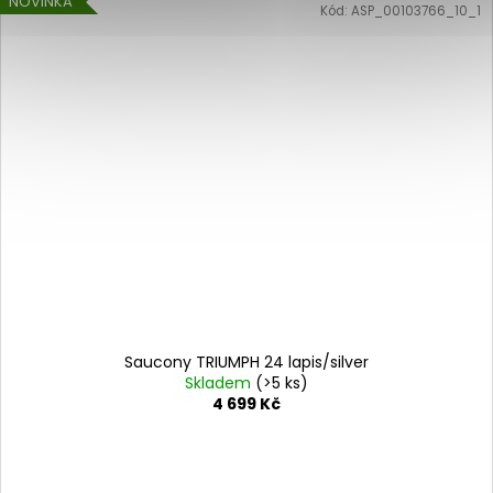
NOVINKA
Kód:
ASP_00103766_10_1
Saucony TRIUMPH 24 lapis/silver
Skladem
(>5 ks)
4 699 Kč