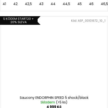
41
42
42,5
43
44
44,5
45
46
46,5
S KÓDEM START20 +
Kód:
ASP_00101672_10_1
20% SLEVA
Saucony ENDORPHIN SPEED 5 shock/black
Skladem
(>5 ks)
4 999 Kč