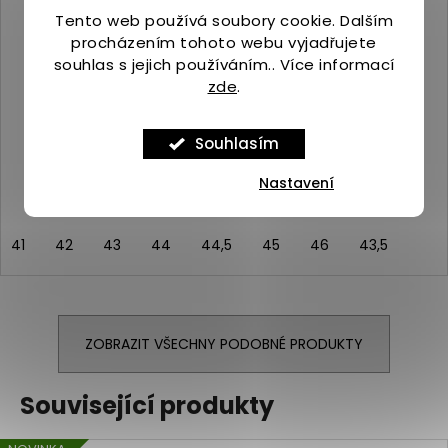
Tento web používá soubory cookie. Dalším
procházením tohoto webu vyjadřujete
souhlas s jejich používáním.. Více informací
zde
.
Merrell AGILITY TRAIL M black
Skladem
(>5 ks)
Souhlasím
2 390 Kč
Nastavení
41
42
43
44
44,5
45
46
43,5
ZOBRAZIT VŠECHNY PODOBNÉ PRODUKTY
Související produkty