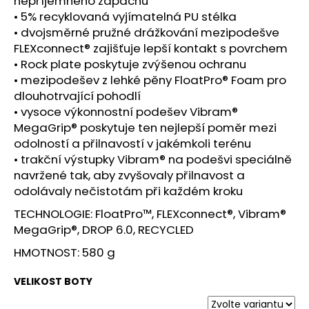
nepříjemného zápachu
• 5% recyklovaná vyjímatelná PU stélka
• dvojsměrné pružné drážkování mezipodešve
FLEXconnect® zajišťuje lepší kontakt s povrchem
• Rock plate poskytuje zvýšenou ochranu
• mezipodešev z lehké pěny FloatPro® Foam pro
dlouhotrvající pohodlí
• vysoce výkonnostní podešev Vibram®
MegaGrip® poskytuje ten nejlepší poměr mezi
odolností a přilnavostí v jakémkoli terénu
• trakční výstupky Vibram® na podešvi speciálně
navržené tak, aby zvyšovaly přilnavost a
odolávaly nečistotám při každém kroku
TECHNOLOGIE: FloatPro™, FLEXconnect®, Vibram®
MegaGrip®, DROP 6.0, RECYCLED
HMOTNOST: 580 g
VELIKOST BOTY