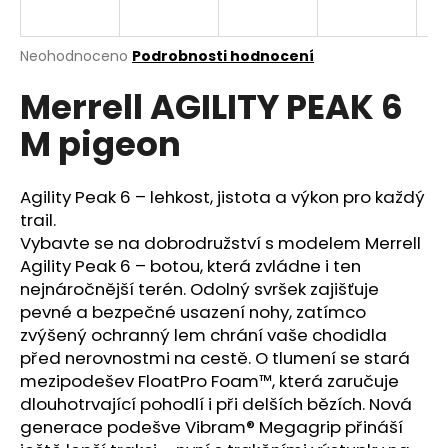
a
j
Průměrné
Neohodnoceno
Podrobnosti hodnocení
í
hodnocení
Merrell AGILITY PEAK 6
produktu
t
je
?
M pigeon
0,0
z
5
hvězdiček.
Agility Peak 6 – lehkost, jistota a výkon pro každý
trail.
HLEDAT
Vybavte se na dobrodružství s modelem Merrell
Agility Peak 6 – botou, která zvládne i ten
nejnáročnější terén. Odolný svršek zajišťuje
pevné a bezpečné usazení nohy, zatímco
D
zvýšený ochranný lem chrání vaše chodidla
o
před nerovnostmi na cestě. O tlumení se stará
p
mezipodešev FloatPro Foam™, která zaručuje
o
dlouhotrvající pohodlí i při delších bězích. Nová
r
generace podešve Vibram® Megagrip přináší
u