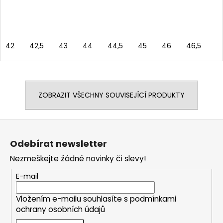
42
42,5
43
44
44,5
45
46
46,5
ZOBRAZIT VŠECHNY SOUVISEJÍCÍ PRODUKTY
Z
á
Odebírat newsletter
p
Nezmeškejte žádné novinky či slevy!
a
t
E-mail
í
Vložením e-mailu souhlasíte s
podmínkami
ochrany osobních údajů