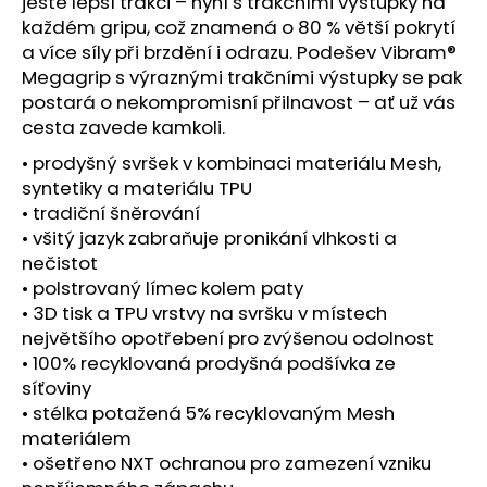
č
ještě lepší trakci – nyní s trakčními výstupky na
u
každém gripu, což znamená o 80 % větší pokrytí
j
a více síly při brzdění i odrazu. Podešev Vibram®
e
Megagrip s výraznými trakčními výstupky se pak
m
postará o nekompromisní přilnavost – ať už vás
e
cesta zavede kamkoli.
• prodyšný svršek v kombinaci materiálu Mesh,
BOTY
syntetiky a materiálu TPU
CRAFT
• tradiční šněrování
XPLOR
• všitý jazyk zabraňuje pronikání vlhkosti a
PRO
MATRYX
nečistot
-
• polstrovaný límec kolem paty
ŠEDÁ
• 3D tisk a TPU vrstvy na svršku v místech
4
největšího opotřebení pro zvýšenou odolnost
399
• 100% recyklovaná prodyšná podšívka ze
Kč
síťoviny
• stélka potažená 5% recyklovaným Mesh
materiálem
• ošetřeno NXT ochranou pro zamezení vzniku