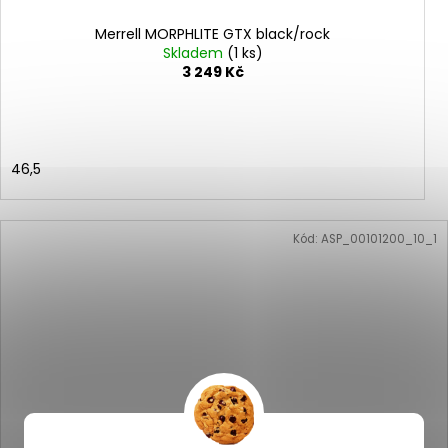
Merrell MORPHLITE GTX black/rock
Skladem
(1 ks)
3 249 Kč
46,5
Kód:
ASP_00101200_10_1