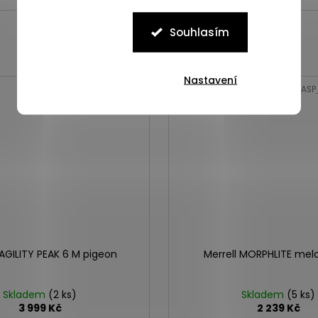
Souhlasím
Nastavení
Kód:
ASP_00101534_10_1
Kód:
ASP
 AGILITY PEAK 6 M pigeon
Merrell MORPHLITE melo
Skladem
(2 ks)
Skladem
(5 ks)
3 999 Kč
2 239 Kč