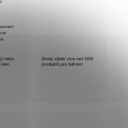
ní
tlumení
rail
ná
ný nebo
Široký výběr více než 1000
í den.
produktů pro běhání.