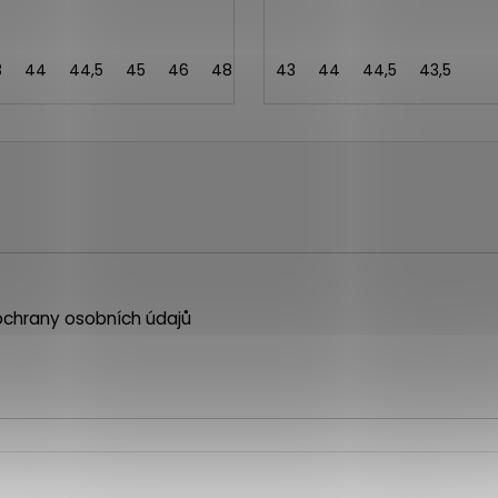
3
44
44,5
45
46
48
43,5
43
44
44,5
43,5
chrany osobních údajů