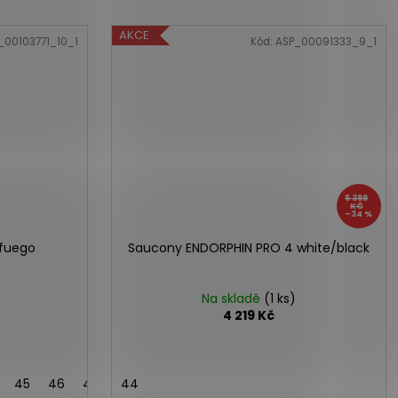
AKCE
_00103771_10_1
Kód:
ASP_00091333_9_1
6 399
KČ
–34 %
fuego
Saucony ENDORPHIN PRO 4 white/black
Na skladě
(1 ks)
4 219 Kč
45
46
46,5
44
47
48