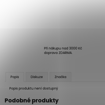
Při nákupu nad 3000 Kč
doprava ZDARMA.
Popis
Diskuze
Značka
Popis produktu není dostupný
Podobné produkty