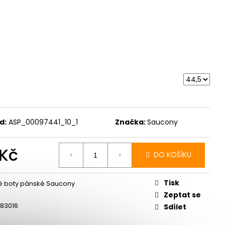
E PRO - ZELENÁ
d:
ASP_00097441_10_1
Značka:
Saucony
 Kč
DO KOŠÍKU
Měrná
cena:
Tisk
é boty pánské Saucony
Zeptat se
83016
Sdílet