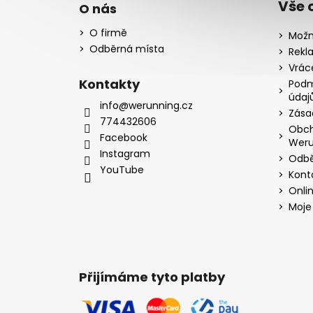
Vše 
O nás
O firmě
Možn
Odběrná místa
Rekl
Vrác
Kontakty
Podm
údaj
info@werunning.cz
Zása
774432606
Obch
Facebook
Weru
Instagram
Odbě
YouTube
Kont
Onli
Moje
Přijímáme tyto platby