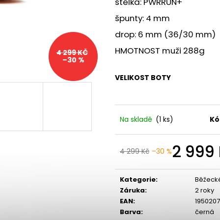
stélka: PWRRUN+
BOTY CRAFT PACER 2 - ORANŽOVÁ
BOTY CRAFT KYP
3 490 Kč
7 990 Kč
špunty: 4 mm
drop: 6 mm (36/30 mm)
HMOTNOST muži 288g
4 299 KČ
–30 %
VELIKOST BOTY
Na skladě
(1 ks)
Kó
2 999
4 299 Kč
–30 %
Kategorie
:
Běžeck
Záruka
:
2 roky
EAN
:
1950207
Barva
:
černá