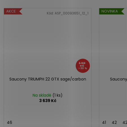
AKCE
NOVINKA
Kód:
ASP_00093651_12_1
5 199
KČ
–30 %
Saucony TRIUMPH 22 GTX sage/carbon
Saucony
Na skladě
(1 ks)
3 639 Kč
46
41
42
42