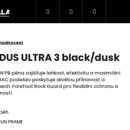
Hledat
Přihlášení
Nákupní
Akce
košík
 hodnocení
DUS ULTRA 3 black/dusk
PB pěna zajišťuje lehkost, efektivitu a maximální
AC podešev poskytuje skvělou přilnavost a
ech. Forefoot Rock Guard pro flexibilní ochranu a
ností.
Následující
 běh
RUN FRAME