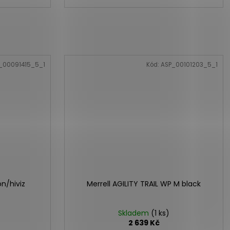
_00091415_5_1
Kód:
ASP_00101203_5_1
n/hiviz
Merrell AGILITY TRAIL WP M black
Skladem
(1 ks)
2 639 Kč