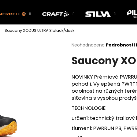
Saucony XODUS ULTRA 3 black/dusk
Co potřebujete najít?
Průměrné
Neohodnoceno
Podrobnosti
hodnocení
Saucony XO
produktu
HLEDAT
je
0,0
z
NOVINKY Prémiová PWRRUN 
5
Doporučujeme
pohodlí. Vylepšená PWRTR
hvězdiček.
odolnost na různých terén
síťovina s vysokou prodyš
TECHNOLOGIE
určení: technický trailový
tlumení: PWRRUN PB, PWR