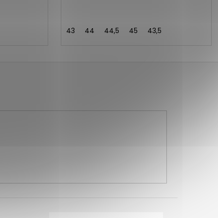
43
44
44,5
45
43,5