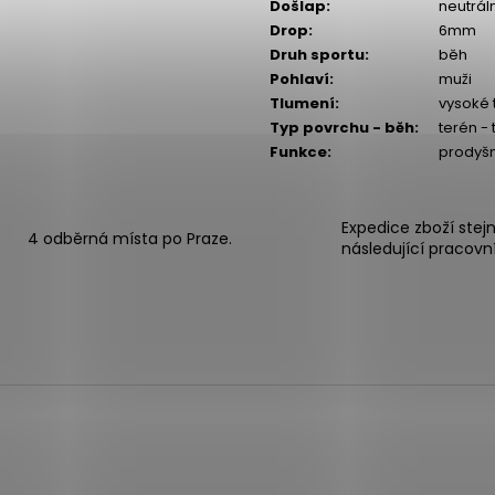
Došlap
:
neutrál
Drop
:
6mm
Druh sportu
:
běh
Pohlaví
:
muži
Tlumení
:
vysoké 
Typ povrchu - běh
:
terén - t
Funkce
:
prodyš
Expedice zboží stej
4 odběrná místa po Praze.
následující pracovn