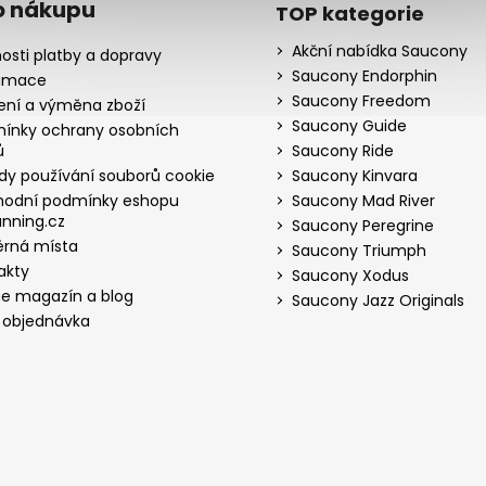
o nákupu
TOP kategorie
Akční nabídka Saucony
osti platby a dopravy
Saucony Endorphin
amace
Saucony Freedom
ení a výměna zboží
Saucony Guide
ínky ochrany osobních
ů
Saucony Ride
dy používání souborů cookie
Saucony Kinvara
odní podmínky eshopu
Saucony Mad River
nning.cz
Saucony Peregrine
rná místa
Saucony Triumph
akty
Saucony Xodus
ne magazín a blog
Saucony Jazz Originals
 objednávka