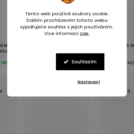
Tento web používá soubory cookie.
Dalším procházením tohoto webu
vyjadřujete souhlas s jejich používáním..
Více informací
zde
.
ell MTL ADAPT MATRYX
Merrell MAIPO EXPLORER 
blossom/mantis
black
Souhlasím
Skladem
(2 ks)
Skladem
(>5 ks)
3 999 Kč
2 799 Kč
Nastavení
4
45
36
37
37,5
38
38,5