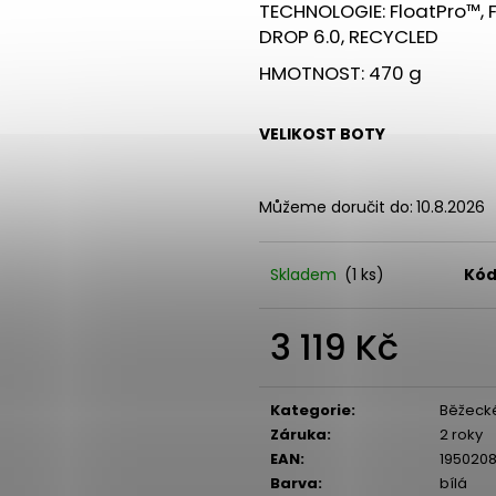
TECHNOLOGIE: FloatPro™, 
DROP 6.0, RECYCLED
HMOTNOST: 470 g
VELIKOST BOTY
Můžeme doručit do:
10.8.2026
Skladem
(1 ks)
Kód
3 119 Kč
Měrná
cena:
Kategorie
:
Běžecké
Záruka
:
2 roky
EAN
:
195020
Barva
:
bílá