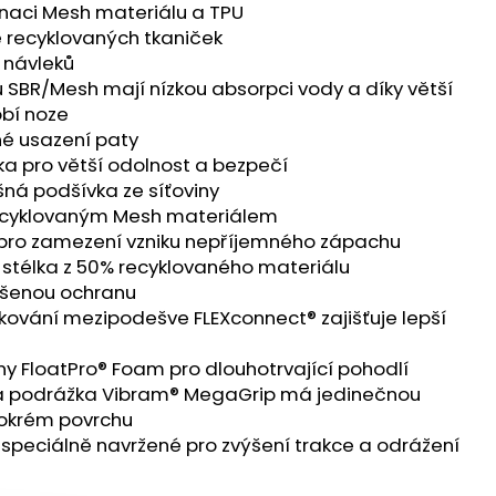
E PRO - ZELENÁ
inaci Mesh materiálu a TPU
ně recyklovaných tkaniček
 návleků
lu SBR/Mesh mají nízkou absorpci vody a díky větší
obí noze
vné usazení paty
ka pro větší odolnost a bezpečí
šná podšívka ze síťoviny
recyklovaným Mesh materiálem
 pro zamezení vzniku nepříjemného zápachu
 stélka z 50% recyklovaného materiálu
výšenou ochranu
kování mezipodešve FLEXconnect® zajišťuje lepší
ny FloatPro® Foam pro dlouhotrvající pohodlí
á podrážka Vibram® MegaGrip má jedinečnou
mokrém povrchu
 speciálně navržené pro zvýšení trakce a odrážení
u