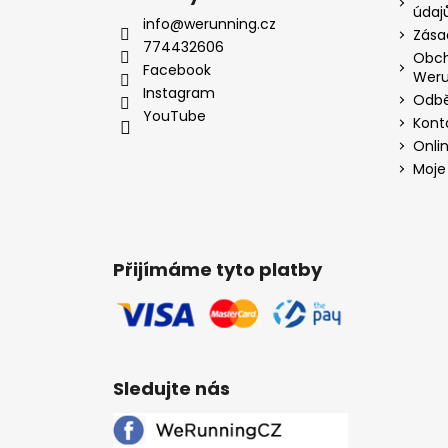
údaj
info@werunning.cz
Zása
774432606
Obch
Facebook
Weru
Instagram
Odbě
YouTube
Kont
Onli
Moje
Přijímáme tyto platby
Sledujte nás