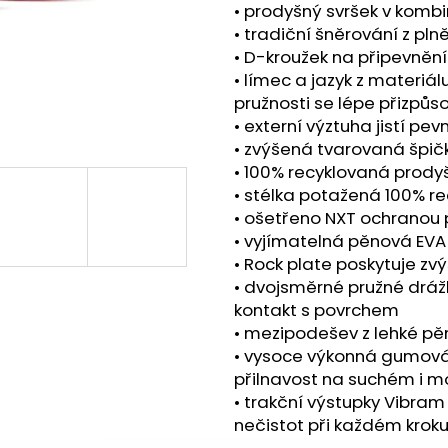
BOTY CRAFT PACER 2 - ORANŽOVÁ
BOTY CRAFT KYP
• prodyšný svršek v komb
3 490 Kč
7 990 Kč
• tradiční šněrování z pl
• D-kroužek na připevnění
• límec a jazyk z materiá
pružnosti se lépe přizpůs
• externí výztuha jistí pe
• zvýšená tvarovaná špič
• 100% recyklovaná prody
• stélka potažená 100% 
• ošetřeno NXT ochranou
• vyjímatelná pěnová EVA
• Rock plate poskytuje z
• dvojsměrné pružné dráž
kontakt s povrchem
• mezipodešev z lehké pě
• vysoce výkonná gumov
přilnavost na suchém i 
• trakční výstupky Vibram
nečistot při každém krok