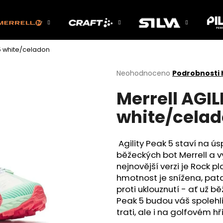
 5 white/celadon
Co potřebujete najít?
Průměrné
Neohodnoceno
Podrobnosti
hodnocení
Merrell AGIL
produktu
HLEDAT
je
white/cela
0,0
z
5
Doporučujeme
hvězdiček.
Agility Peak 5 staví na ú
běžeckých bot Merrell a v
nejnovější verzi je Rock 
hmotnost je snížena, pata 
proti uklouznutí - ať už b
Peak 5 budou váš spolehliv
trati, ale i na golfovém hři