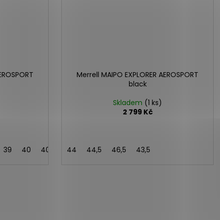
AEROSPORT
Merrell MAIPO EXPLORER AEROSPORT
black
Skladem
(1 ks)
2 799 Kč
39
40
40,5
41
44
42
44,5
42,5
46,5
43,5