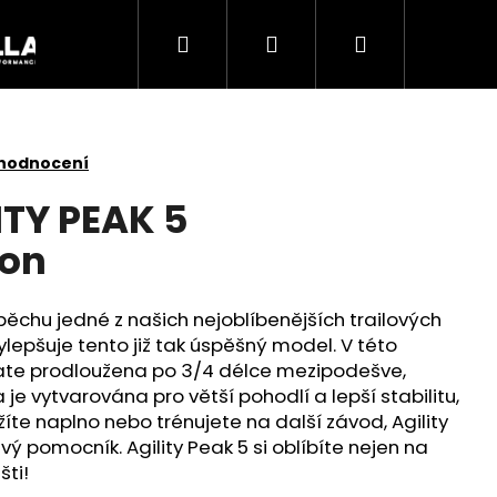
Hledat
Přihlášení
Nákupní
Akce
košík
 hodnocení
ITY PEAK 5
don
spěchu jedné z našich nejoblíbenějších trailových
ylepšuje tento již tak úspěšný model. V této
plate prodloužena po 3/4 délce mezipodešve,
je vytvarována pro větší pohodlí a lepší stabilitu,
ěžíte naplno nebo trénujete na další závod, Agility
Následující
ý pomocník. Agility Peak 5 si oblíbíte nejen na
šti!