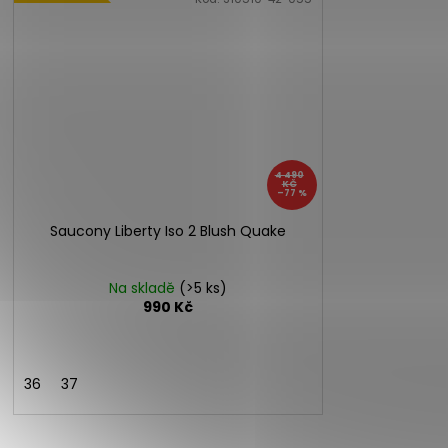
4 490
KČ
–77 %
Saucony Liberty Iso 2 Blush Quake
Na skladě
(>5 ks)
990 Kč
36
37