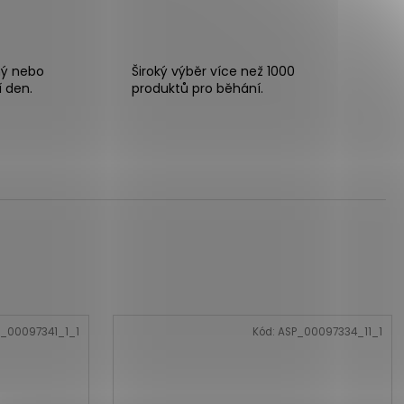
ný nebo
Široký výběr více než 1000
í den.
produktů pro běhání.
_00097341_1_1
Kód:
ASP_00097334_11_1