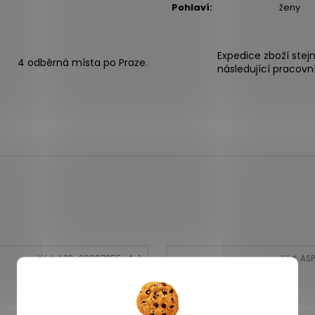
Pohlaví
:
ženy
Expedice zboží stej
4 odběrná místa po Praze.
následující pracovn
Kód:
ASP_00097655_4_1
Kód:
ASP