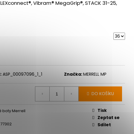
FLEXconnect®, Vibram® MegaGrip®, STACK 31-25,
:
ASP_00097096_1_1
Značka:
MERRELL MP
DO KOŠÍKU
Tisk
 boty Merrell
Zeptat se
877302
Sdílet