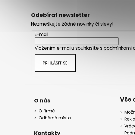
Z
á
Odebírat newsletter
p
Nezmeškejte žádné novinky či slevy!
a
t
E-mail
í
Vložením e-mailu souhlasíte s
podmínkami o
PŘIHLÁSIT SE
Vše 
O nás
O firmě
Možn
Odběrná místa
Rekl
Vrác
Kontakty
Podm