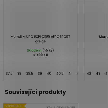
Merrell MAIPO EXPLORER AEROSPORT
Merr
greige
Skladem
(>5 ks)
2 799 Kč
37,5
38
38,5
39
40
40,5
41
42
42,5
42
43
4
Související produkty
VÝPRODEJ
Kód:
S10510-42-055