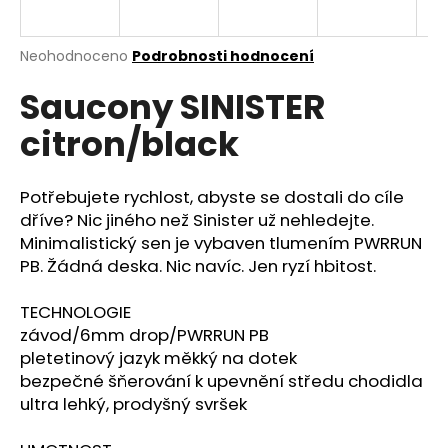
a
j
Průměrné
Neohodnoceno
Podrobnosti hodnocení
í
hodnocení
Saucony SINISTER
produktu
t
je
?
citron/black
0,0
z
5
hvězdiček.
Potřebujete rychlost, abyste se dostali do cíle
dříve? Nic jiného než Sinister už nehledejte.
HLEDAT
Minimalistický sen je vybaven tlumením PWRRUN
PB. Žádná deska. Nic navíc. Jen ryzí hbitost.
TECHNOLOGIE
D
závod/6mm drop/PWRRUN PB
o
pletetinový jazyk měkký na dotek
p
bezpečné šňerování k upevnění středu chodidla
o
ultra lehký, prodyšný svršek
r
u