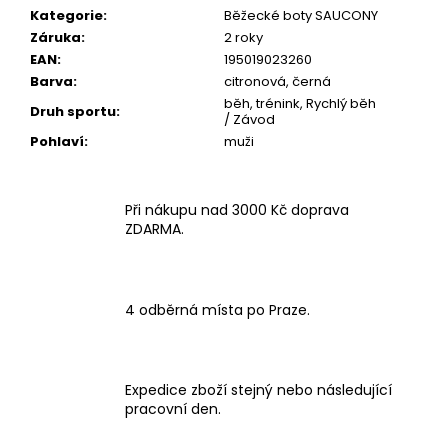
Kategorie
:
Běžecké boty SAUCONY
Záruka
:
2 roky
EAN
:
195019023260
Barva
:
citronová, černá
běh, trénink, Rychlý běh
Druh sportu
:
/ Závod
Pohlaví
:
muži
Při nákupu nad 3000 Kč doprava
ZDARMA.
4 odběrná místa po Praze.
Expedice zboží stejný nebo následující
pracovní den.