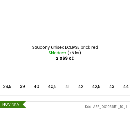
Saucony unisex ECLIPSE brick red
Skladem
(>5 ks)
2 069 Kč
38,5
39
40
40,5
41
42
42,5
43
44
NOVINKA
Kód:
ASP_00103651_10_1