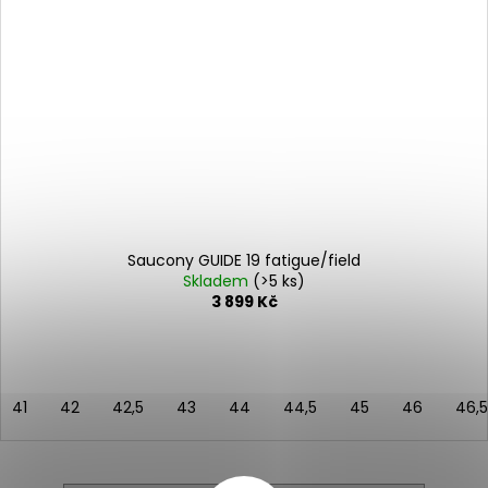
Saucony GUIDE 19 fatigue/field
Skladem
(>5 ks)
3 899 Kč
41
42
42,5
43
44
44,5
45
46
46,5