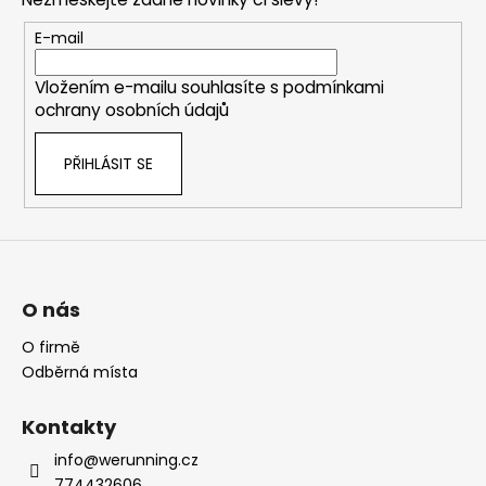
a
t
E-mail
í
Vložením e-mailu souhlasíte s
podmínkami
ochrany osobních údajů
PŘIHLÁSIT SE
O nás
O firmě
Odběrná místa
Kontakty
info@werunning.cz
774432606