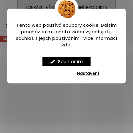
ZOBRAZIT VŠECHNY PODOBNÉ PRODUKTY
Související produkty
Tento web používá soubory cookie. Dalším
procházením tohoto webu vyjadřujete
souhlas s jejich používáním.. Více informací
AKCE
Kód:
ASP_00090010_3_1
zde
.
Souhlasím
Nastavení