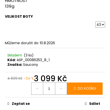
č
HMOTNOST
u
139g
j
e
VELIKOST BOTY
m
e
BOTY
Můžeme doručit do:
10.8.2026
CRAFT
XPLOR
PRO
Skladem
(3 ks)
-
Kód:
ASP_00086253_8_1
ORANŽOVÁ
Značka:
Saucony
4
156
3 099 Kč
Kč
4 699 Kč
–34 %
Měrná
cena:
DO KOŠÍKU
Zeptat se
Sdílet