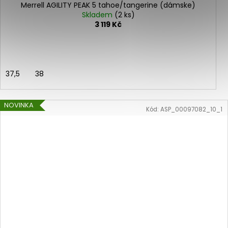
Merrell AGILITY PEAK 5 tahoe/tangerine (dámske)
Skladem
(2 ks)
3 119 Kč
37,5
38
NOVINKA
Kód:
ASP_00097082_10_1