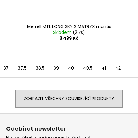
Merrell MTL LONG SKY 2 MATRYX mantis
Skladem
(2 ks)
3 439 Kč
37
37,5
38,5
39
40
40,5
41
42
ZOBRAZIT VŠECHNY SOUVISEJÍCÍ PRODUKTY
Z
á
Odebírat newsletter
p
Nezmeškejte žádné novinky či slevy!