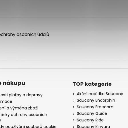
chrany osobních údajů
o nákupu
TOP kategorie
Akční nabídka Saucony
osti platby a dopravy
Saucony Endorphin
amace
Saucony Freedom
ení a výměna zboží
Saucony Guide
ínky ochrany osobních
ů
Saucony Ride
dy používání souborů cookie
Saucony Kinvara