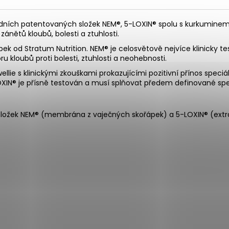
ích patentovaných složek NEM®, 5-LOXIN® spolu s kurkuminem c
ánětů kloubů, bolesti a ztuhlosti.
k od Stratum Nutrition. NEM® je celosvětově nejvíce klinicky 
ru kloubů proti bolesti, ztuhlosti a neohebnosti.
ellie s klinickými zkouškami prokazujícími pozitivní přínos speci
LOXIN® je přísně testován a musí splňovat předem definované spe
ožek NEM® (membrána z vaječných skořápek) a 5-LOXIN® (extrakt