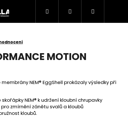
Hledat
Přihlášení
Nákupní
Akce
košík
 hodnocení
FORMANCE MOTION
se membrány NEM® EggShell prokázaly výsledky při
skořápky NEM® k udržení kloubní chrupavky
 pro zmírnění zánětu svalů a kloubů
Následující
pružnost kloubů.