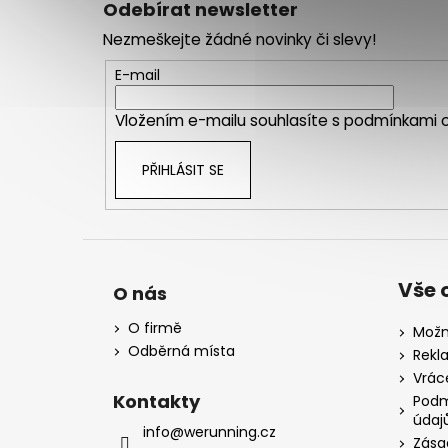
Odebírat newsletter
p
Nezmeškejte žádné novinky či slevy!
a
t
E-mail
í
Vložením e-mailu souhlasíte s
podmínkami o
PŘIHLÁSIT SE
Vše 
O nás
O firmě
Možn
Odběrná místa
Rekl
Vrác
Kontakty
Podm
údaj
info@werunning.cz
Zása