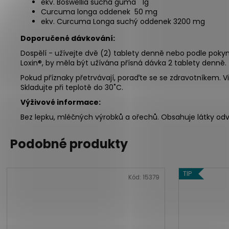
ekv. Boswellia suchá guma 1g
Curcuma longa oddenek 50 mg
ekv. Curcuma Longa suchý oddenek 3200 mg
Doporučené dávkování:
Dospělí - užívejte dvě (2) tablety denně nebo podle pokyn
Loxin®, by měla být užívána přísná dávka 2 tablety denně.
Pokud příznaky přetrvávají, poraďte se se zdravotníkem. 
Skladujte při teplotě do 30˚C.
Výživové informace:
Bez lepku, mléčných výrobků a ořechů. Obsahuje látky odvo
Podobné produkty
TIP
Kód:
15379