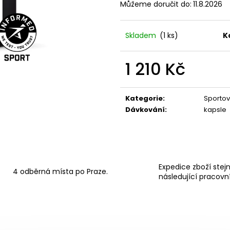
BOTY CRAFT PACER 2 - ORANŽOVÁ
BOTY CRAFT KYP
Můžeme doručit do:
11.8.2026
3 490 Kč
7 990 Kč
Skladem
(1 ks)
K
1 210 Kč
Měrná
cena:
Kategorie
:
Sportov
Dávkování
:
kapsle
Expedice zboží stej
4 odběrná místa po Praze.
následující pracovn