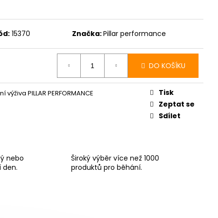
E PRO - ZELENÁ
ód:
15370
Značka:
Pillar performance
DO KOŠÍKU
Tisk
ní výživa PILLAR PERFORMANCE
Zeptat se
Sdílet
ný nebo
Široký výběr více než 1000
í den.
produktů pro běhání.