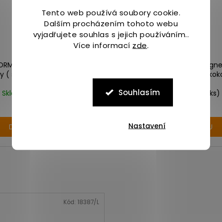
Tento web používá soubory cookie.
Dalším procházením tohoto webu
vyjadřujete souhlas s jejich používáním..
Více informací
zde
.
FORMANCE TRIPLE MAGNESIUM
PILLAR PERFORMANCE Magne
dy ( sáček, 80 dávek ), 400G
Pack ananas/kok
Souhlasím
Skladem
(2 ks)
Skladem
(2 ks)
1 789 Kč
750 Kč
Nastavení
DO KOŠÍKU
DO KOŠÍKU
Kód:
18387/L