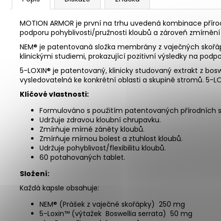
MOTION ARMOR je první na trhu uvedená kombinace přírodn
podporu pohyblivosti/pružnosti kloubů a zároveň zmírnění z
NEM® je patentovaná složka membrány z vaječných skořápe
klinickými studiemi, prokazující pozitivní výsledky na podpo
5-LOXIN® je patentovaný, klinicky studovaný extrakt z bosw
vysledovatelná ke konkrétní oblasti a skupině stromů. 5-
Klíčové vlastnosti:
Formulováno s použitím patentovaných přírodních sl
Udržuje zdravou kloubní chrupavku.
Zmírňuje mírné záněty kloubů.
Zmírňuje mírnou bolest a ztuhlost kloubů.
Udržuje pohyblivost/flexibilitu kloubů.
60 potahovaných tablet.
Složení:
Každá kapsle obsahuje:
NEM® (Prášek z vaječné skořápky) 250 mg
5-Loxin™ (výtažek Boswellia serrata) 50 mg