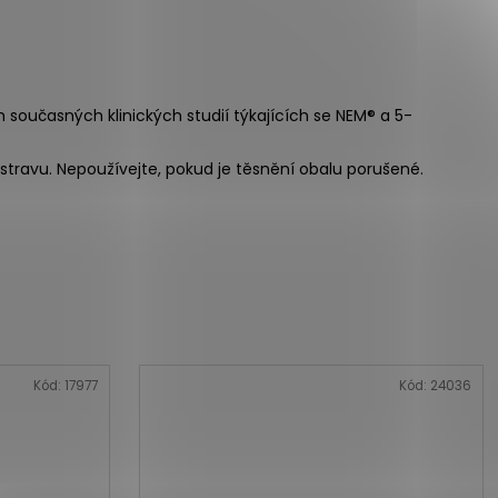
 současných klinických studií týkajících se NEM® a 5-
travu. Nepoužívejte, pokud je těsnění obalu porušené.
Kód:
17977
Kód:
24036