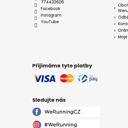
774432606
Obch
Facebook
Weru
Instagram
Odbě
YouTube
Kont
Onli
Moje
Přijímáme tyto platby
Sledujte nás