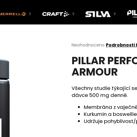
Co potřebujete najít?
Průměrné
Neohodnoceno
Podrobnosti
hodnocení
PILLAR PER
produktu
HLEDAT
je
ARMOUR
0,0
z
5
Doporučujeme
hvězdiček.
Všechny studie týkající 
dávce 500 mg denně.
Membrána z vaječné 
Kurkumin a boswellie
Udržuje pohyblivost/