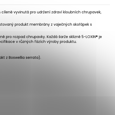
íleně vyvinutá pro udržení zdraví kloubních chrupavek,
testovaný produkt membrány z vaječných skořápek s
álně pro rozpad chrupavky. Každá šarže sklizně 5-LOXIN® je
cifikace v různých fázích výroby produktu.
 z Boswellia serrata).