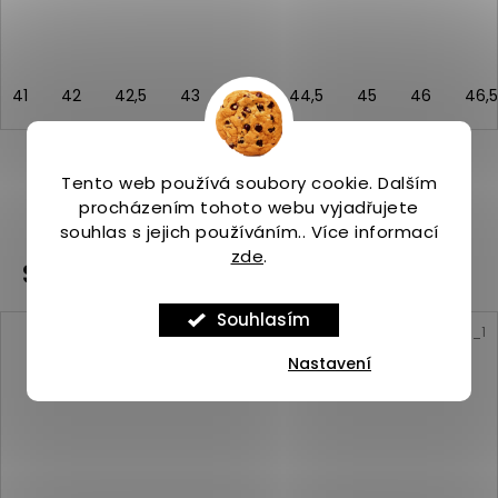
41
42
42,5
43
44
44,5
45
46
46,5
Tento web používá soubory cookie. Dalším
ZOBRAZIT VŠECHNY PODOBNÉ PRODUKTY
procházením tohoto webu vyjadřujete
souhlas s jejich používáním.. Více informací
zde
.
Související produkty
Souhlasím
Kód:
ASP_00101540_10_1
Nastavení