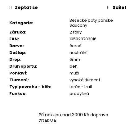
Zeptat se
Sdílet
Běžecké boty pánské
Kategorie
:
Saucony
Záruka
:
2 roky
EAN
:
195020783016
Barva
:
černá
Došlap
:
neutrální
Drop
:
6mm
Druh sportu
:
běh
Pohlaví
:
muži
Tlumení
:
vysoké tlumení
Typ povrchu - běh
:
terén - trail
Funkce
:
prodyšná
Při nákupu nad 3000 Kč doprava
ZDARMA.