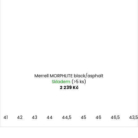
Merrell MORPHLITE black/asphalt
Skladem
(>5 ks)
2 239 Kč
41
42
43
44
44,5
45
46
46,5
43,5