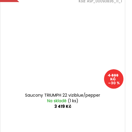
Kód:
ASP_00093836_11_1
4 899
KČ
–30 %
Saucony TRIUMPH 22 viziblue/pepper
Na skladě
(1 ks)
3 419 Kč