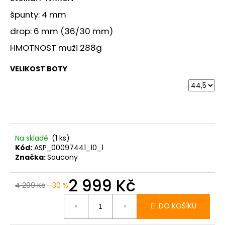
č
u
špunty: 4 mm
j
drop: 6 mm (36/30 mm)
e
m
HMOTNOST muži 288g
e
VELIKOST BOTY
BOTY
CRAFT
NORDLITE
SPEED
2
-
ČERNÁ
Na skladě
(1 ks)
Kód:
ASP_00097441_10_1
5
Značka:
Saucony
490
Kč
2 999 Kč
4 299 Kč
–30 %
Měrná
cena:
DO KOŠÍKU