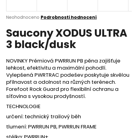
a
j
Průměrné
Neohodnoceno
Podrobnosti hodnocení
í
hodnocení
Saucony XODUS ULTRA
produktu
t
je
?
3 black/dusk
0,0
z
5
hvězdiček.
NOVINKY Prémiová PWRRUN PB pěna zajišťuje
lehkost, efektivitu a maximální pohodlí.
HLEDAT
Vylepšená PWRTRAC podešev poskytuje skvělou
přilnavost a odolnost na různých terénech.
Forefoot Rock Guard pro flexibilní ochranu a
síťovina s vysokou prodyšností.
D
o
TECHNOLOGIE
p
určení: technický trailový běh
o
r
tlumení: PWRRUN PB, PWRRUN FRAME
u
stélka: PWRRUN+