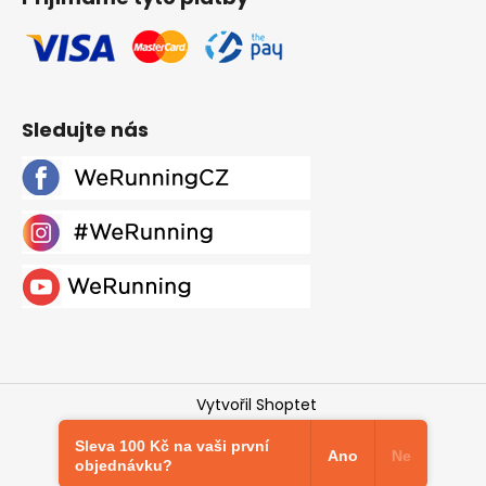
Sledujte nás
Vytvořil Shoptet
Copyright 2026
Werunning.cz
. Všechna práva
Sleva 100 Kč na vaši první
vyhrazena.
Upravit nastavení cookies
Ano
Ne
objednávku?