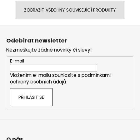
ZOBRAZIT VŠECHNY SOUVISEJÍCÍ PRODUKTY
Z
á
Odebírat newsletter
p
Nezmeškejte žádné novinky či slevy!
a
t
E-mail
í
Vložením e-mailu souhlasíte s
podmínkami
ochrany osobních údajů
PŘIHLÁSIT SE
O nás