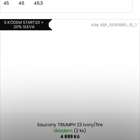
45
46
46,5
S KÓDEM START20 +
Kód:
ASP_00101683_10_1
20% SLEVA
Saucony TRIUMPH 23 ivory/fire
Skladem
(2 ks)
4 699 Kč