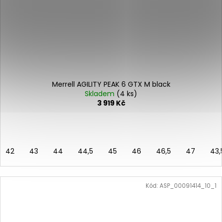
Merrell AGILITY PEAK 6 GTX M black
Skladem
(4 ks)
3 919 Kč
42
43
44
44,5
45
46
46,5
47
43,
Kód:
ASP_00091414_10_1