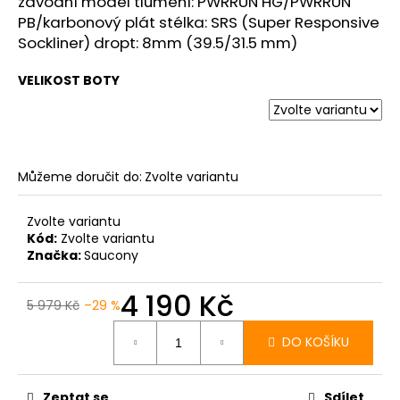
č
závodní model tlumení: PWRRUN HG/PWRRUN
u
PB/karbonový plát stélka: SRS (Super Responsive
j
Sockliner) dropt: 8mm (39.5/31.5 mm)
e
m
VELIKOST BOTY
e
BOTY
CRAFT
Můžeme doručit do:
Zvolte variantu
KYPE
PRO
-
Zvolte variantu
ZELENÁ
Kód:
Zvolte variantu
7
Značka:
Saucony
990
Kč
4 190 Kč
5 979 Kč
–29 %
Měrná
cena:
DO KOŠÍKU
Zeptat se
Sdílet