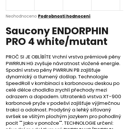
a
j
Průměrné
Neohodnoceno
Podrobnosti hodnocení
í
hodnocení
Saucony ENDORPHIN
produktu
t
je
?
PRO 4 white/mutant
0,0
z
5
hvězdiček.
PROČ SI JE OBLÍBÍTE Vrchní vrstva prémiové pěny
PWRRUN HG zvyšuje návratnost vložené energie.
HLEDAT
Spodní vrstva pěny PWRRUN PB zajišťuje
dynamický a tlumený došlap. Technologie
SpeedRoll v kombinaci s karbonovou deskou po
celé délce chodidla zrychlí přechody mezi
D
odrazem a dopadem. Ultratenká vrstva XT-900
o
karbonové pryže v podešvi zajišťuje výjimečnou
p
trakci a odolnost. Prodyšný a lehký síťovaný
o
svršek se všitým plochým jazykem pro pohodlný
r
pocit "" jako v ponožce"". TECHNOLOGIE určení:
u