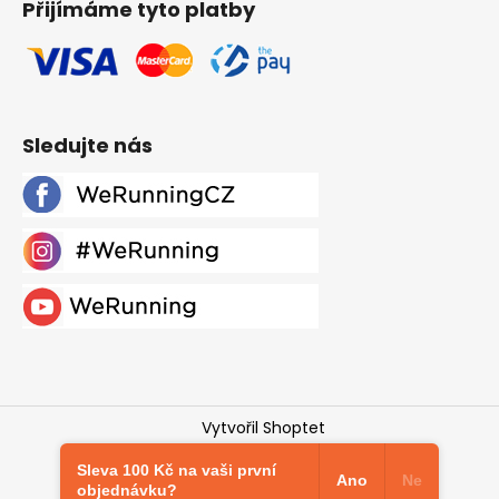
Přijímáme tyto platby
Sledujte nás
Vytvořil Shoptet
Copyright 2026
Werunning.cz
. Všechna práva
Sleva 100 Kč na vaši první
vyhrazena.
Upravit nastavení cookies
Ano
Ne
objednávku?