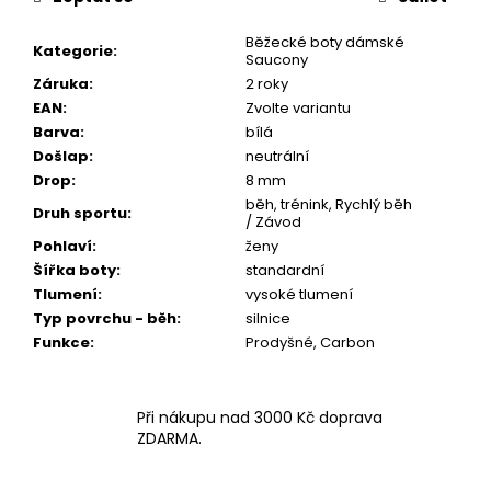
Běžecké boty dámské
Kategorie
:
Saucony
Záruka
:
2 roky
EAN
:
Zvolte variantu
Barva
:
bílá
Došlap
:
neutrální
Drop
:
8 mm
běh, trénink, Rychlý běh
Druh sportu
:
/ Závod
Pohlaví
:
ženy
Šířka boty
:
standardní
Tlumení
:
vysoké tlumení
Typ povrchu - běh
:
silnice
Funkce
:
Prodyšné, Carbon
Při nákupu nad 3000 Kč doprava
ZDARMA.