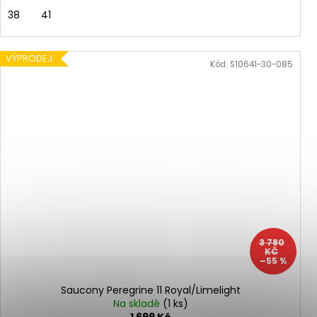
38
41
VÝPRODEJ
Kód:
S10641-30-085
3 780
KČ
–55 %
Saucony Peregrine 11 Royal/Limelight
Na skladě
(1 ks)