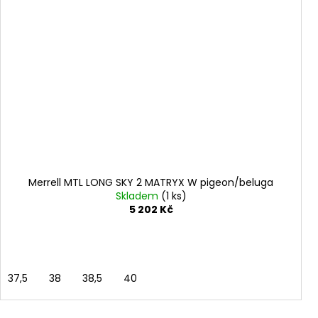
Merrell MTL LONG SKY 2 MATRYX W pigeon/beluga
Skladem
(1 ks)
5 202 Kč
37,5
38
38,5
40