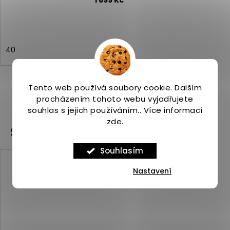
1 699 Kč
40
Tento web používá soubory cookie. Dalším
procházením tohoto webu vyjadřujete
ZOBRAZIT VŠECHNY PODOBNÉ PRODUKTY
souhlas s jejich používáním.. Více informací
zde
.
Související produkty
Souhlasím
Kód:
ASP_00101259_3_1
Nastavení