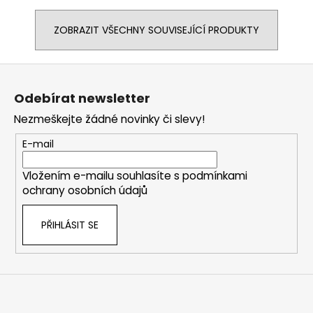
ZOBRAZIT VŠECHNY SOUVISEJÍCÍ PRODUKTY
Z
á
Odebírat newsletter
p
Nezmeškejte žádné novinky či slevy!
a
t
E-mail
í
Vložením e-mailu souhlasíte s
podmínkami
ochrany osobních údajů
PŘIHLÁSIT SE