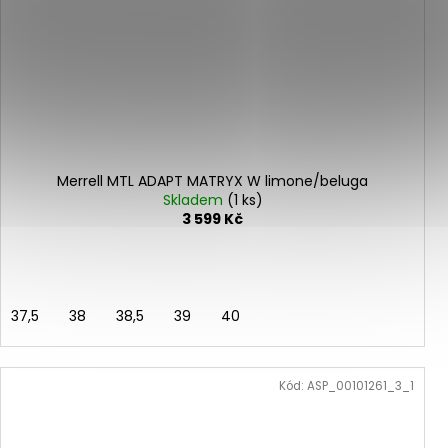
Merrell MTL ADAPT MATRYX W limone/beluga
Skladem
(1 ks)
3 599 Kč
37,5
38
38,5
39
40
Kód:
ASP_00101261_3_1