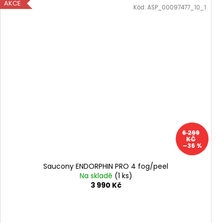
AKCE
Kód:
ASP_00097477_10_1
6 299
KČ
–36 %
Saucony ENDORPHIN PRO 4 fog/peel
Na skladě
(1 ks)
3 990 Kč