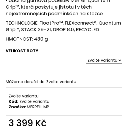
• odolná gumová podešev Merrell Quantum
Grip™, která poskytuje jistotu i v těch
nejextrémnějších podmínkách na stezce
TECHNOLOGIE: FloatPro™, FLEXconnect®, Quantum
Grip™, STACK 29-21, DROP 8.0, RECYCLED
HMOTNOST: 430 g
VELIKOST BOTY
Můžeme doručit do:
Zvolte variantu
Zvolte variantu
Kód:
Zvolte variantu
Značka:
MERRELL MP
3 399 Kč
Měrná