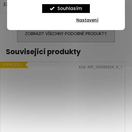
37,5
38
38,5
Souhlasím
Nastavení
ZOBRAZIT VŠECHNY PODOBNÉ PRODUKTY
Související produkty
VÝPRODEJ
Kód:
ASP_00090324_6_1