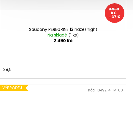
3 999
KČ
–37 %
Saucony PEREGRINE 13 haze/night
Na skladě
(1 ks)
2 490 Kč
38,5
VÝPRODEJ
Kód:
10492-41-M-60