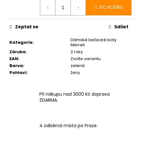
cena:
DO KOŠÍKU
Zeptat se
Sdílet
Dámské bežecké boty
Kategorie
:
Merrell
Záruka
:
2 roky
EAN
:
Zvolte variantu
Barva
:
zelená
Pohlaví
:
ženy
Při nákupu nad 3000 Kč doprava
ZDARMA.
4 odběrná místa po Praze.