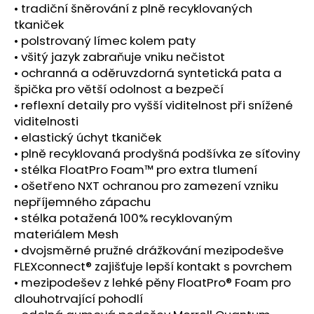
č
• tradiční šněrování z plně recyklovaných
u
tkaniček
j
• polstrovaný límec kolem paty
e
• všitý jazyk zabraňuje vniku nečistot
m
• ochranná a oděruvzdorná syntetická pata a
e
špička pro větší odolnost a bezpečí
• reflexní detaily pro vyšší viditelnost při snížené
TRIKO
viditelnosti
CRAFT
• elastický úchyt tkaniček
ACTIVE
• plně recyklovaná prodyšná podšívka ze síťoviny
EXTREME
X
• stélka FloatPro Foam™ pro extra tlumení
S
• ošetřeno NXT ochranou pro zamezení vzniku
-
nepříjemného zápachu
BÍLÁ
• stélka potažená 100% recyklovaným
1
materiálem Mesh
192
Kč
• dvojsměrné pružné drážkování mezipodešve
FLEXconnect® zajišťuje lepší kontakt s povrchem
• mezipodešev z lehké pěny FloatPro® Foam pro
dlouhotrvající pohodlí