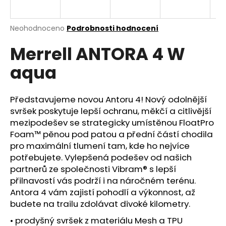
a
j
Průměrné
Neohodnoceno
Podrobnosti hodnocení
í
hodnocení
Merrell ANTORA 4 W
produktu
t
je
?
aqua
0,0
z
5
hvězdiček.
Představujeme novou Antoru 4! Nový odolnější
svršek poskytuje lepší ochranu, měkčí a citlivější
HLEDAT
mezipodešev se strategicky umístěnou FloatPro
Foam™ pěnou pod patou a přední částí chodila
pro maximální tlumení tam, kde ho nejvíce
potřebujete. Vylepšená podešev od našich
D
partnerů ze společnosti Vibram® s lepší
o
přilnavostí vás podrží i na náročném terénu.
p
Antora 4 vám zajistí pohodlí a výkonnost, až
o
budete na trailu zdolávat divoké kilometry.
r
u
• prodyšný svršek z materiálu Mesh a TPU