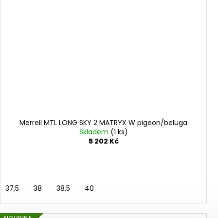
Merrell MTL LONG SKY 2 MATRYX W pigeon/beluga
Skladem
(1 ks)
5 202 Kč
37,5
38
38,5
40