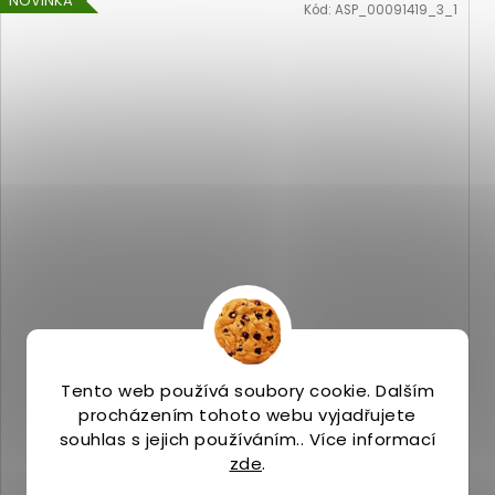
NOVINKA
Kód:
ASP_00091419_3_1
Merrell MORPHLITE cornflower/pear
Skladem
(>5 ks)
Tento web používá soubory cookie. Dalším
2 239 Kč
procházením tohoto webu vyjadřujete
souhlas s jejich používáním.. Více informací
zde
.