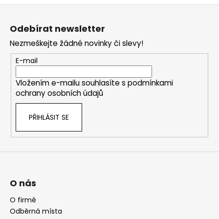
Z
á
Odebírat newsletter
p
Nezmeškejte žádné novinky či slevy!
a
t
E-mail
í
Vložením e-mailu souhlasíte s
podmínkami
ochrany osobních údajů
PŘIHLÁSIT SE
O nás
O firmě
Odběrná místa